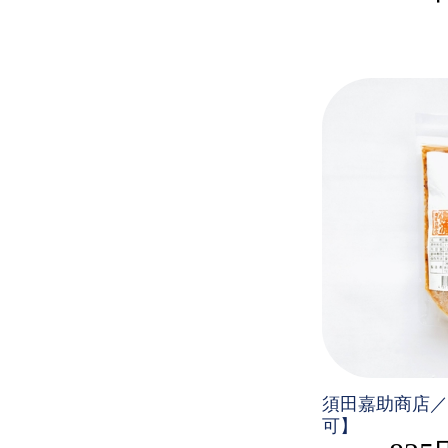
須田嘉助商店／
可】