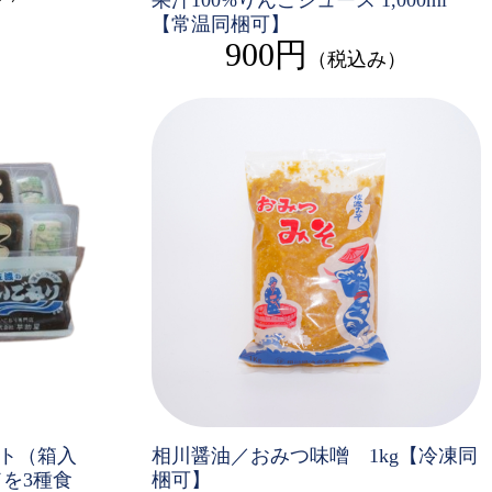
果汁100%りんごジュース 1,000ml
【常温同梱可】
900円
（税込み）
相川醤油／おみつ味噌 1kg【冷凍同
ト（箱入
梱可】
を3種食