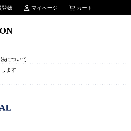
員登録
マイページ
カート
ION
方法について
荷します！
VAL