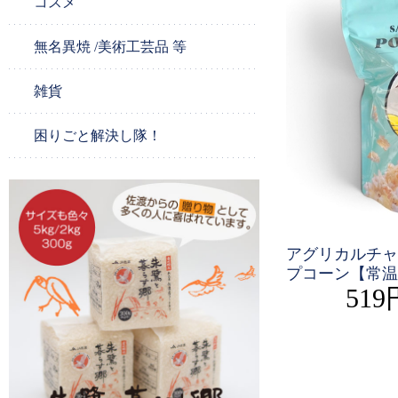
コスメ
無名異焼 /美術工芸品 等
雑貨
困りごと解決し隊！
アグリカルチャ
プコーン【常温
519