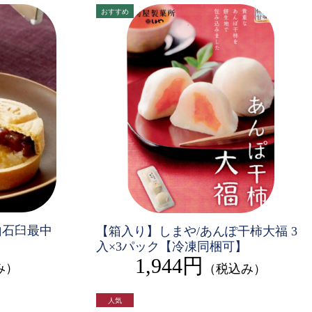
山石臼最中
【箱入り】しまや/あんぽ干柿大福 3
入×3パック【冷凍同梱可】
1,944円
み）
（税込み）