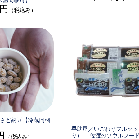
【常温同梱可】
0円
（税込み）
さど納豆【冷蔵同梱
早助屋／いごねりフルセッ
円
り）— 佐渡のソウルフード
（税込み）