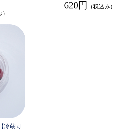
620円
（税込み）
み）
g【冷蔵同