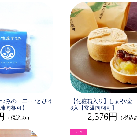
つみの一二三 /とびう
【化粧箱入り】しまや/金
凍同梱可】
8入【常温同梱可】
円
2,376円
（税込み）
（税込