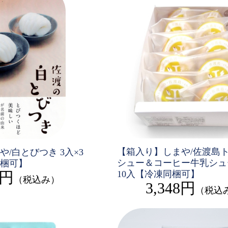
【箱入り】しまや/佐渡島
/白とびつき 3入×3
シュー＆コーヒー牛乳シュ
梱可】
3円
10入【冷凍同梱可】
（税込み）
3,348円
（税込