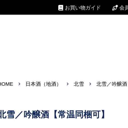
お買い物ガイド
会
HOME
日本酒（地酒）
北雪
北雪／吟醸酒
北雪／吟醸酒【常温同梱可】