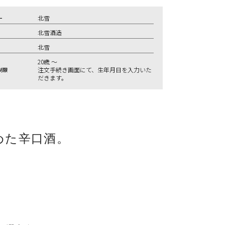
北雪
ー
北雪酒造
北雪
20歳 ～
注文手続き画面にて、生年月日を入力いた
制限
だきます。
めた辛口酒。