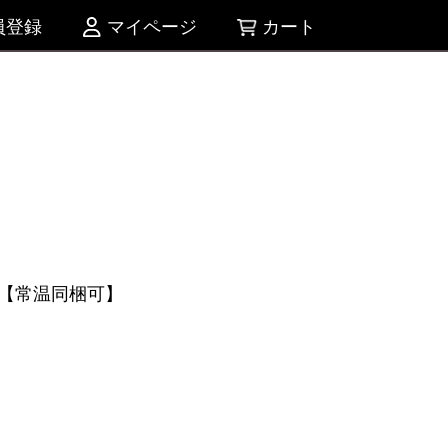
員登録
マイページ
カート
【常温同梱可】