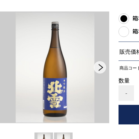
箱
箱
販売価
商品コー
数量
-