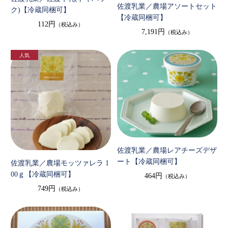
佐渡乳業／農場アソートセット
ク)【冷蔵同梱可】
【冷蔵同梱可】
112円
（税込み）
7,191円
（税込み）
佐渡乳業／農場レアチーズデザ
ート【冷蔵同梱可】
佐渡乳業／農場モッツァレラ 1
00ｇ【冷蔵同梱可】
464円
（税込み）
749円
（税込み）