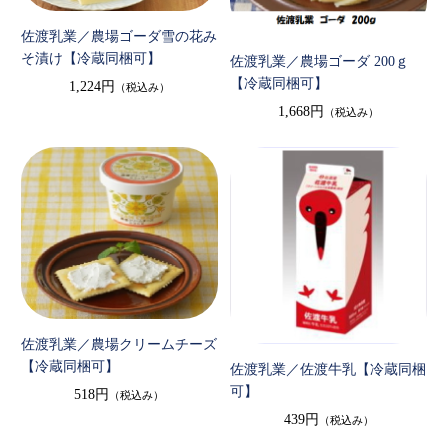
佐渡乳業／農場ゴーダ雪の花み
そ漬け【冷蔵同梱可】
佐渡乳業／農場ゴーダ 200ｇ
【冷蔵同梱可】
1,224円
（税込み）
1,668円
（税込み）
佐渡乳業／農場クリームチーズ
【冷蔵同梱可】
佐渡乳業／佐渡牛乳【冷蔵同梱
可】
518円
（税込み）
439円
（税込み）