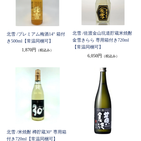
北雪 /佐渡金山坑道貯蔵米焼酎
北雪 /プレミアム梅酒14° 箱付
金雪きらら 専用箱付き720ml
き500ml【常温同梱可】
【常温同梱可】
1,870円
（税込み）
6,050円
（税込み）
北雪 /米焼酎 樽貯蔵30° 専用箱
付き720ml【常温同梱可】