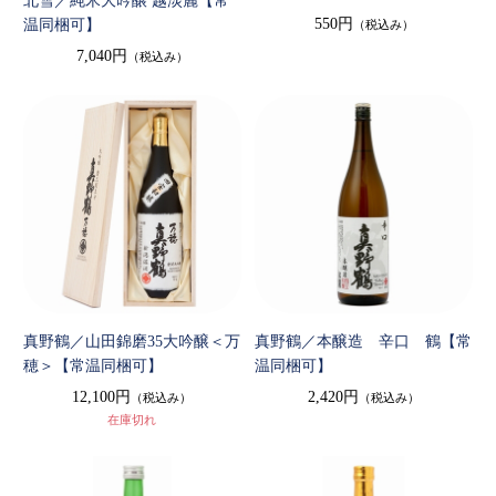
北雪／純米大吟醸 越淡麗【常
550円
温同梱可】
（税込み）
7,040円
（税込み）
真野鶴／山田錦磨35大吟醸＜万
真野鶴／本醸造 辛口 鶴【常
穂＞【常温同梱可】
温同梱可】
12,100円
2,420円
（税込み）
（税込み）
在庫切れ