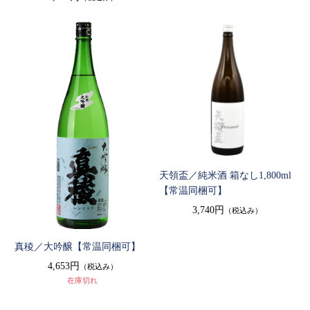
天領盃／純米酒 箱なし1,800ml
【常温同梱可】
3,740円
（税込み）
真稜／大吟醸【常温同梱可】
4,653円
（税込み）
在庫切れ