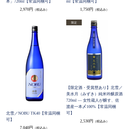
本」720ml【常温同梱可】
ml【常温同梱可】
2,970円
1,750円
（税込み）
（税込み）
【限定酒・受賞歴あり】北雪／
美水月（みずき）純米吟醸原酒
720ml — 女性蔵人が醸す、佐
渡産一本〆100%【常温同梱
可】
北雪／NOBU TK40【常温同梱
可】
2,530円
（税込み）
7,040円
（税込み）