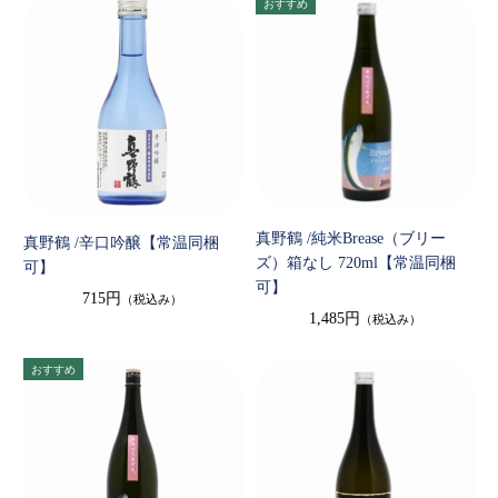
真野鶴 /純米Brease（ブリー
真野鶴 /辛口吟醸【常温同梱
ズ）箱なし 720ml【常温同梱
可】
可】
715円
（税込み）
1,485円
（税込み）