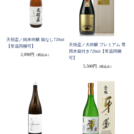
天領盃／純米吟醸 箱なし720ml
天領盃／大吟醸 プレミアム 専
【常温同梱可】
用木箱付き720ml【常温同梱
2,090円
（税込み）
可】
5,500円
（税込み）