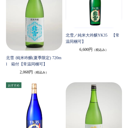
北雪／純米大吟醸YK35 【常
温同梱可】
6,600円
（税込み）
北雪 /純米吟醸(夏季限定) 720m
l 箱付【常温同梱可】
2,068円
（税込み）