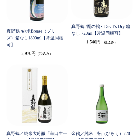
真野鶴 /魔の鶴～Devil’s Dry 箱
真野鶴 /純米Brease（ブリー
なし 720ml【常温同梱可】
ズ）箱なし1800ml【常温同梱
1,540円
（税込み）
可】
2,970円
（税込み）
真野鶴／純米大吟醸「辛口生一
金鶴／純米 拓（ひらく）720