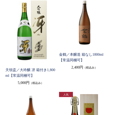
金鶴／本醸造 箱なし1800ml
【常温同梱可】
2,400円
（税込み）
天領盃／大吟醸 冴 箱付き1,800
ml【常温同梱可】
5,000円
（税込み）