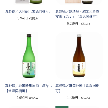
真野鶴／大吟醸【常温同梱可】
真野鶴／越淡麗・純米大吟醸
実来（みく）【常温同梱可】
3,267円
（税込み）
6,050円
（税込み）
真野鶴／純米吟醸原酒 箱なし
真野鶴／毎毎純米【常温同梱
【常温同梱可】
可】
2,090円
1,430円
（税込み）
（税込み）